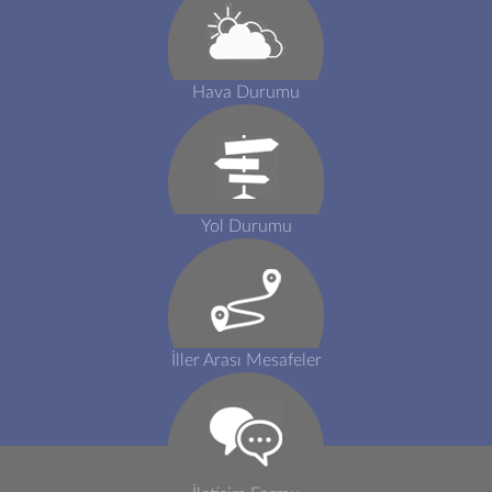
Hava Durumu
Yol Durumu
İller Arası Mesafeler